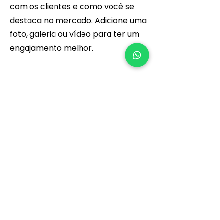
com os clientes e como você se
destaca no mercado. Adicione uma
foto, galeria ou vídeo para ter um
engajamento melhor.
Sede
Estaleiro Central
R.7, Polo Industrial, Viana
Luanda / Angola
contacto@oliveiraelima.com